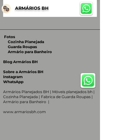
ARMÁRIOS BH
Fotos
Cozinha Planejada
Guarda Roupas
Armário para Banheiro
Blog Armários BH
Sobre a Armários BH
Instagram
WhatsApp
Armários Planejados BH | Móveis planejados bh |
Cozinha Planejada | Fabrica de Guarda Roupas |
Armário para Banheiro |
www.armariosbh.com