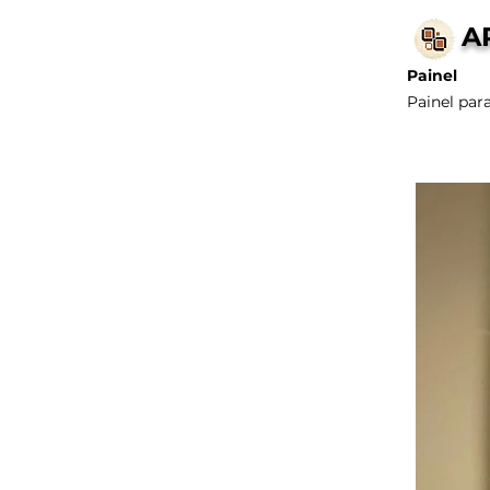
A
Painel
Painel par