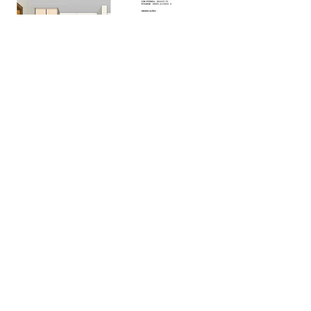
Fotos
Cozinha Planejada
Guarda Roupas
Armário para Banheiro
Blog Armários BH
Sobre a Armários BH
Instagram
WhatsApp