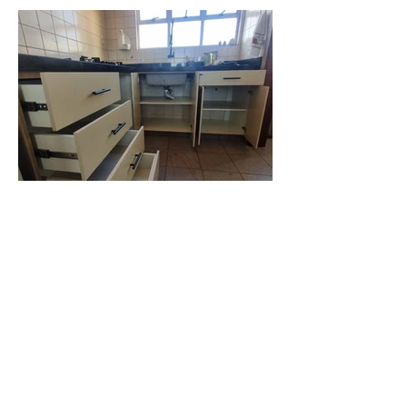
Fotos
Cozinha Planejada
Guarda Roupas
Armário para Banheiro