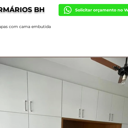
RMÁRIOS BH
Solicitar orçamento no 
upas com cama embutida