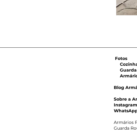
Fotos
Cozinha 
Guarda 
Armário 
Blog Armá
Sobre a A
Instagra
WhatsAp
Armários P
Guarda Rou