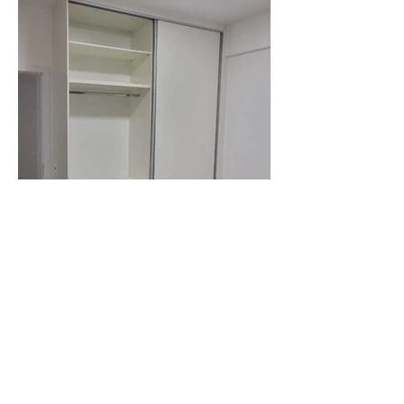
Fotos
Cozinha Planejada
Guarda Roupas
Armário para Banheiro