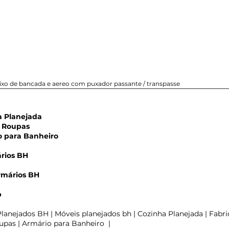
xo de bancada e aereo com puxador passante / transpasse
Planejada
Roupas
para Banheiro
rios BH
rmários BH
m
p
lanejados BH | Móveis planejados bh | Cozinha Planejada | Fabri
pas | Armário para Banheiro |