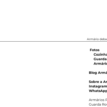
Armário debai
Fotos
Cozinha 
Guarda 
Armário 
Blog Armá
Sobre a A
Instagra
WhatsAp
Armários P
Guarda Rou