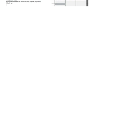
Fotos
Cozinha Planejada
Guarda Roupas
Armário para Banheiro
Blog Armários BH
Sobre a Armários BH
Instagram
WhatsApp