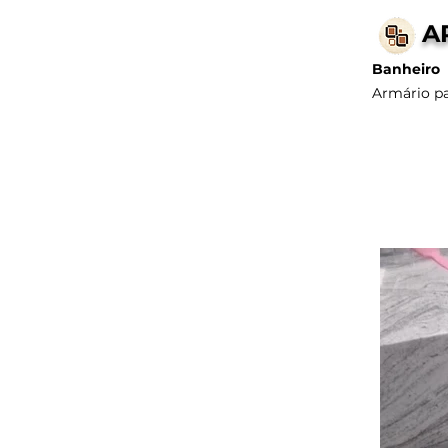
A
Banheiro
Armário p