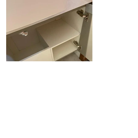
Fotos
Cozinha Planejada
Guarda Roupas
Armário para Banheiro