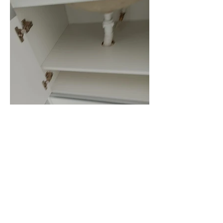
Fotos
Cozinha Planejada
Guarda Roupas
Armário para Banheiro