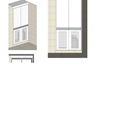
Fotos
Cozinha Planejada
Guarda Roupas
Armário para Banheiro