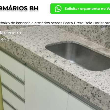
RMÁRIOS BH
Solicitar orçamento no 
baixo de bancada e armários aereos Barro Preto Belo Horizont