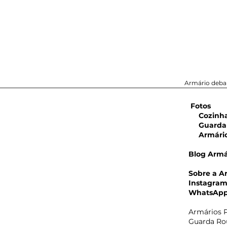
Armário debai
Fotos
Cozinha 
Guarda 
Armário 
Blog Armá
Sobre a A
Instagra
WhatsAp
Armários P
Guarda Rou