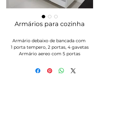
Armários para cozinha
Armário debaixo de bancada com
1 porta tempero, 2 portas, 4 gavetas
Armário aereo com 5 portas
basculantes e nicho para microondas
Acabamento branco tx com puxador
perfil alumínio.
Fotos
Cozinha Planejada
Guarda Roupas
Armário para Banheiro
Blog Armários BH
Sobre a Armários BH
Instagram