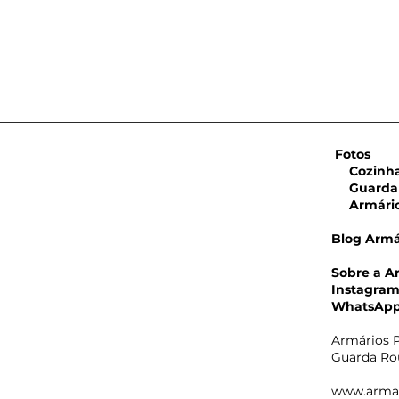
Fotos
Cozinha 
Guarda 
Armário 
Blog Armá
Sobre a A
Armá
Instagra
Plan
WhatsAp
White
reali
Armários P
Guarda Rou
www.arma