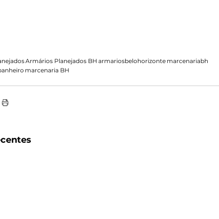
anejados
Armários Planejados BH
armariosbelohorizonte
marcenariabh
banheiro
marcenaria BH
ecentes