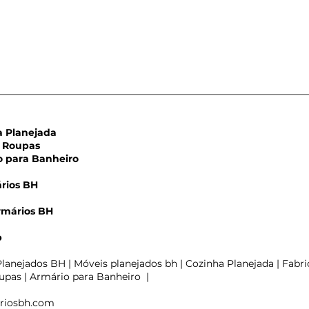
Planejada
Roupas
para Banheiro
rios BH
rmários BH
rio de Banheiro
m
ejado em MDF Off
p
 – Projeto
zado no Barreiro BH
lanejados BH | Móveis planejados bh | Cozinha Planejada | Fabri
pas | Armário para Banheiro |
riosbh.com