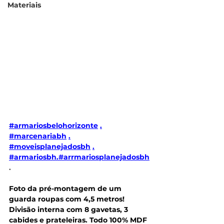
Materiais
#armariosbelohorizonte
.
#marcenariabh
.
#moveisplanejadosbh
.
#armariosbh
.
#arrmariosplanejadosbh
.
Foto da pré-montagem de um 
guarda roupas com 4,5 metros! 
Divisão interna com 8 gavetas, 3 
cabides e prateleiras. Todo 100% MDF 