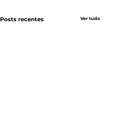
Ver tudo
Posts recentes
Fotos
Cozinha Planejada
Guarda Roupas
Armário para Banheiro