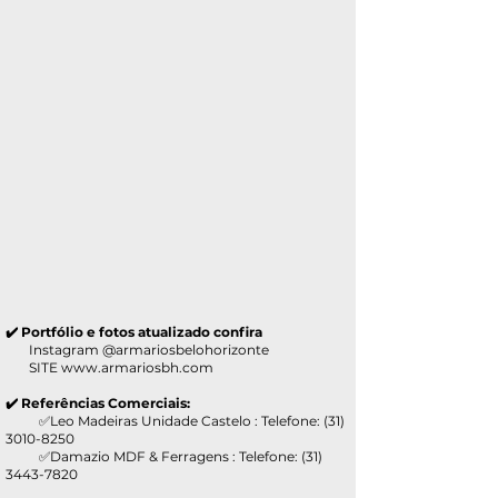
✔️ Portfólio e fotos atualizado confira
Instagram @armariosbelohorizonte
SITE
www.armariosbh.com
✔️ Referências Comerciais:
✅Leo Madeiras Unidade Castelo : Telefone:
(31)
3010-8250
✅Damazio MDF & Ferragens : Telefone:
(31)
3443-7820