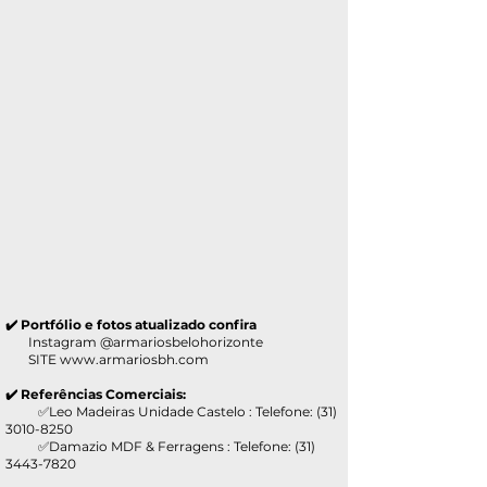
✔️ Portfólio e fotos atualizado confira
Instagram @armariosbelohorizonte
SITE
www.armariosbh.com
✔️ Referências Comerciais:
✅Leo Madeiras Unidade Castelo : Telefone:
(31)
3010-8250
✅Damazio MDF & Ferragens : Telefone:
(31)
3443-7820