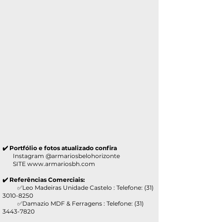
✔️ Portfólio e fotos atualizado confira
Instagram @armariosbelohorizonte
SITE
www.armariosbh.com
✔️ Referências Comerciais:
✅Leo Madeiras Unidade Castelo : Telefone:
(31)
3010-8250
✅Damazio MDF & Ferragens : Telefone:
(31)
3443-7820