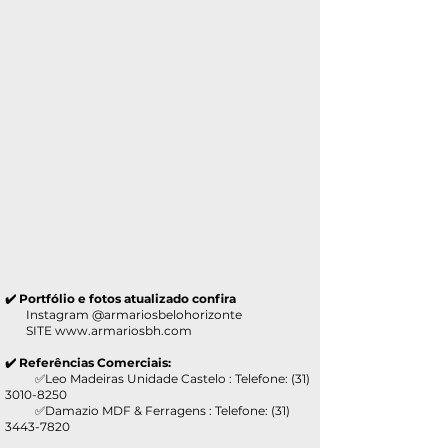
✔️ Portfólio e fotos atualizado confira
Instagram @armariosbelohorizonte
SITE
www.armariosbh.com
✔️ Referências Comerciais:
✅Leo Madeiras Unidade Castelo : Telefone:
(31)
3010-8250
✅Damazio MDF & Ferragens : Telefone:
(31)
3443-7820