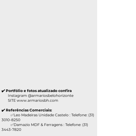
✔️ Portfólio e fotos atualizado confira
Instagram @armariosbelohorizonte
SITE
www.armariosbh.com
✔️ Referências Comerciais:
✅Leo Madeiras Unidade Castelo : Telefone:
(31)
3010-8250
✅Damazio MDF & Ferragens : Telefone:
(31)
3443-7820