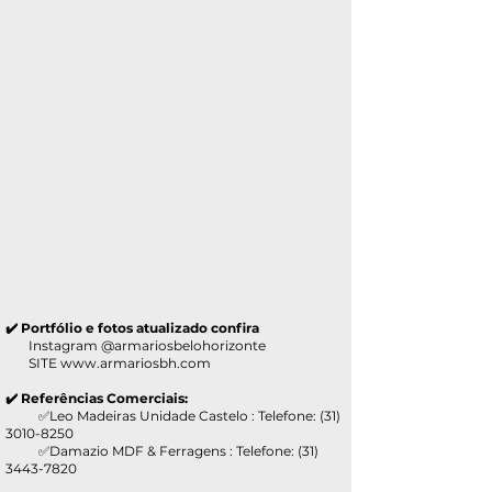
✔️ Portfólio e fotos atualizado confira
Instagram @armariosbelohorizonte
SITE
www.armariosbh.com
✔️ Referências Comerciais:
✅Leo Madeiras Unidade Castelo : Telefone:
(31)
3010-8250
✅Damazio MDF & Ferragens : Telefone:
(31)
3443-7820