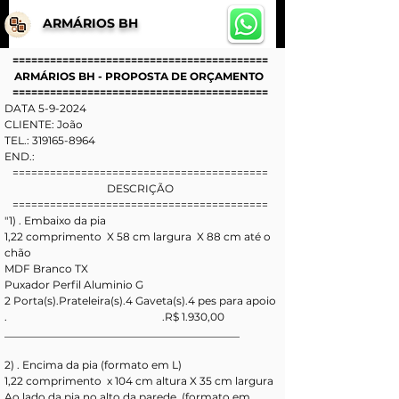
ARMÁRIOS BH
=========================================
ARMÁRIOS BH - PROPOSTA DE ORÇAMENTO 
=========================================
DATA 5-9-2024
CLIENTE: João  
TEL.: 319165-8964  
END.: 
=========================================
DESCRIÇÃO
=========================================
"1) . Embaixo da pia
1,22 comprimento  X 58 cm largura  X 88 cm até o 
chão 
MDF Branco TX
Puxador Perfil Aluminio G
2 Porta(s).Prateleira(s).4 Gaveta(s).4 pes para apoio
.                                                          .R$ 1.930,00
____________________________________________
2) . Encima da pia (formato em L) 
1,22 comprimento  x 104 cm altura X 35 cm largura 
Ao lado da pia no alto da parede  (formato em 