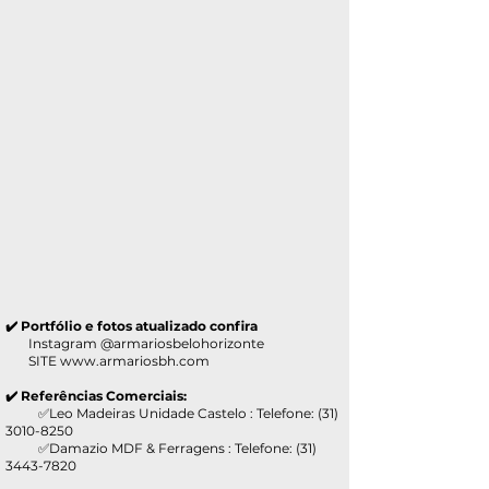
✔️ Portfólio e fotos atualizado confira
Instagram @armariosbelohorizonte
SITE
www.armariosbh.com
✔️ Referências Comerciais:
✅Leo Madeiras Unidade Castelo : Telefone:
(31)
3010-8250
✅Damazio MDF & Ferragens : Telefone:
(31)
3443-7820