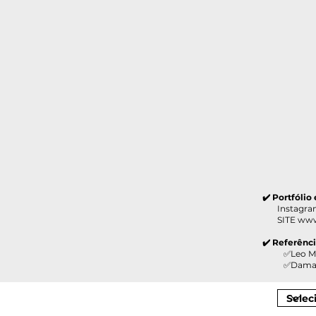
✔️ Portfólio
Instagram 
SITE
www
✔️ Referênc
✅Leo Madeir
✅Damazio M