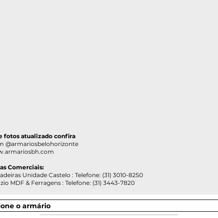
 e fotos atualizado confira
@armariosbelohorizonte
.armariosbh.com
ias Comerciais:
as Unidade Castelo : Telefone: (31) 3010-8250
DF & Ferragens : Telefone: (31) 3443-7820