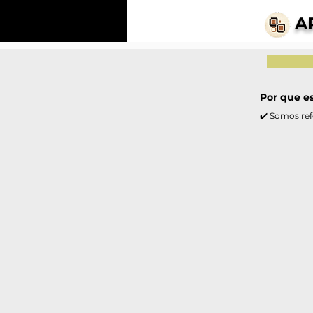
A
Por que e
✔️ Somos ref