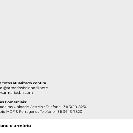
 e fotos atualizado confira
@armariosbelohorizonte
.armariosbh.com
ias Comerciais:
as Unidade Castelo : Telefone: (31) 3010-8250
DF & Ferragens : Telefone: (31) 3443-7820