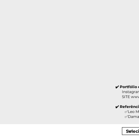
✔️ Portfólio
Instagram 
SITE
www
✔️ Referênc
✅Leo Madeir
✅Damazio M