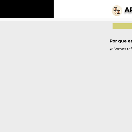
A
Por que e
✔️ Somos ref