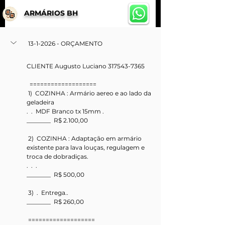
ARMÁRIOS BH
 13-1-2026 - ORÇAMENTO 
CLIENTE Augusto Luciano 317543-7365
  ===================
 1)  COZINHA : Armário aereo e ao lado da 
geladeira
.  .  MDF Branco tx 15mm .  
________  R$ 2.100,00
 2)  COZINHA : Adaptação em armário 
existente para lava louças, regulagem e 
troca de dobradiças.
.  .  .  
________  R$ 500,00
 3)  .  Entrega..  
________  R$ 260,00
 ===================