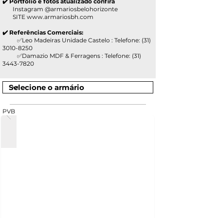
✔️ Portfólio e fotos atualizado confira
Instagram @armariosbelohorizonte
SITE
www.armariosbh.com
✔️ Referências Comerciais:
✅Leo Madeiras Unidade Castelo : Telefone:
(31)
3010-8250
✅Damazio MDF & Ferragens : Telefone:
(31)
3443-7820
PVB