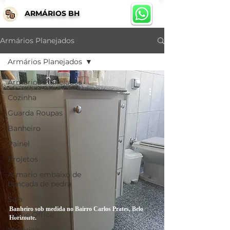
ARMÁRIOS BH
Armários Planejados
Armários Planejados
Armários Planejados
Cozinha
Guarda Roupas
Banheiro
Painel
Projetos
Armario embaixo de
bancada de pedra
Sala
Banheiro sob medida no Bairro Carlos Prates, Belo
Home Office
Horizonte.