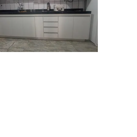
Cozinha planejada, bairro Nova Gameleira
1
/
3
Fotos
Cozinha Planejada
Guarda Roupas
Armário para Banheiro
Blog Armários BH
Sobre a Armários BH